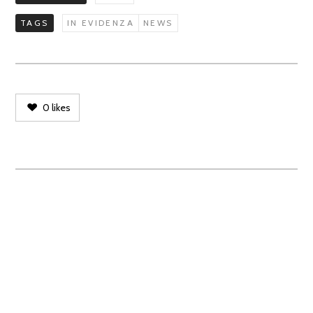
TAGS
IN EVIDENZA
NEWS
0
likes
L'Eglise Cafè
Telefono: (+39) 059 790489
Mobile: (+39) 328 390 40 53