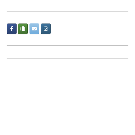
Via Torquato Tasso n. 9/11
41014 Castelvetro (Modena)